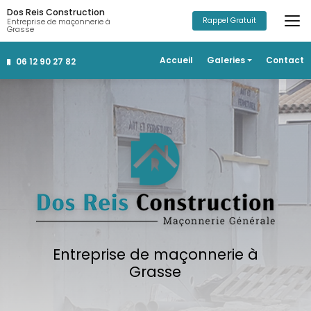
Aller
Dos Reis Construction
au
Rappel Gratuit
Entreprise de maçonnerie à
Grasse
contenu
principal
Navigation secondaire
Accueil
Galeries
Contact
06 12 90 27 82
Construction
Rénovation
Salle de bain
Aménagements extérieurs
Entreprise de maçonnerie à
Grasse