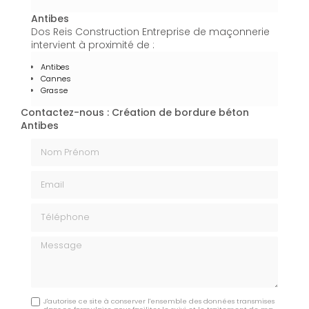
Antibes
Dos Reis Construction Entreprise de maçonnerie
intervient à proximité de :
Antibes
Cannes
Grasse
Contactez-nous : Création de bordure béton
Antibes
Nom Prénom
Email
Téléphone
Message
J'autorise ce site à conserver l'ensemble des données transmises