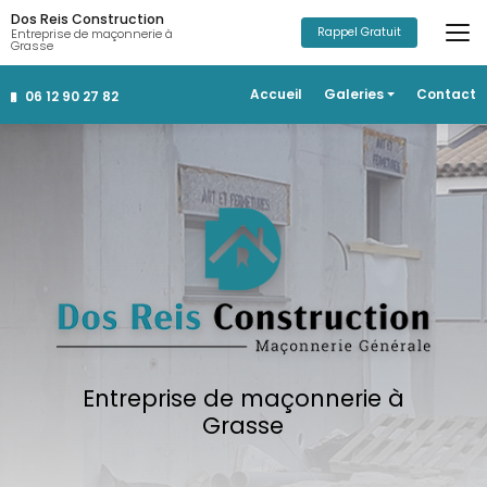
Aller
Dos Reis Construction
au
Rappel Gratuit
Entreprise de maçonnerie à
Grasse
contenu
principal
Navigation secondaire
Accueil
Galeries
Contact
06 12 90 27 82
Construction
Rénovation
Salle de bain
Aménagements extérieurs
Entreprise de maçonnerie à
Grasse