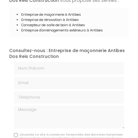
Dos Reis Construction
vous propose ses servies :
Entreprise de maçonnerie
à Antibes
Entreprise de rénovation
à Antibes
Concepteur de salle de bain à Antibes
Entreprise d'aménagements extérieurs à Antibes
Consultez-nous : Entreprise de maçonnerie Antibes
Dos Reis Construction
Nom Prénom
Email
Téléphone
Message
J'autorise ce site à conserver l'ensemble des données transmises