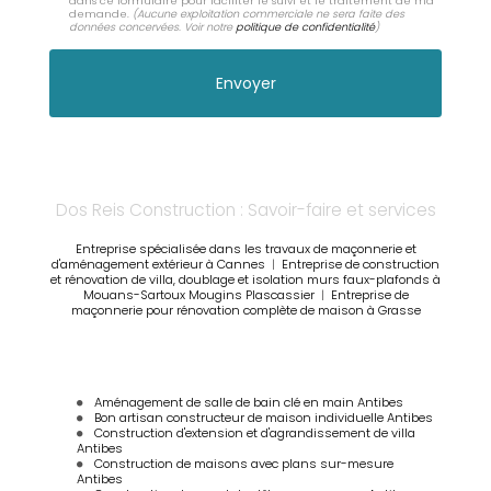
dans ce formulaire pour faciliter le suivi et le traitement de ma
demande.
(Aucune exploitation commerciale ne sera faite des
données concervées. Voir notre
politique de confidentialité
)
Dos Reis Construction : Savoir-faire et services
Entreprise spécialisée dans les travaux de maçonnerie et
d'aménagement extérieur à Cannes
|
Entreprise de construction
et rénovation de villa, doublage et isolation murs faux-plafonds à
Mouans-Sartoux Mougins Plascassier
|
Entreprise de
maçonnerie pour rénovation complète de maison à Grasse
Aménagement de salle de bain clé en main Antibes
Bon artisan constructeur de maison individuelle Antibes
Construction d'extension et d'agrandissement de villa
Antibes
Construction de maisons avec plans sur-mesure
Antibes