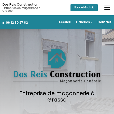
Aller
Dos Reis Construction
au
Rappel Gratuit
Entreprise de maçonnerie à
Grasse
contenu
principal
Navigation secondaire
Accueil
Galeries
Contact
06 12 90 27 82
Construction
Rénovation
Salle de bain
Aménagements extérieurs
Entreprise de maçonnerie à
Grasse