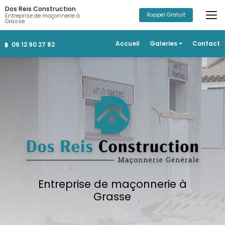
Aller
Dos Reis Construction
au
Rappel Gratuit
Entreprise de maçonnerie à
Grasse
contenu
principal
Navigation secondaire
Accueil
Galeries
Contact
06 12 90 27 82
Construction
Rénovation
Salle de bain
Aménagements extérieurs
Entreprise de maçonnerie à
Grasse