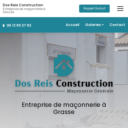
Aller
Dos Reis Construction
au
Rappel Gratuit
Entreprise de maçonnerie à
Grasse
contenu
principal
Navigation secondaire
Accueil
Galeries
Contact
06 12 90 27 82
Construction
Rénovation
Salle de bain
Aménagements extérieurs
Entreprise de maçonnerie à
Grasse